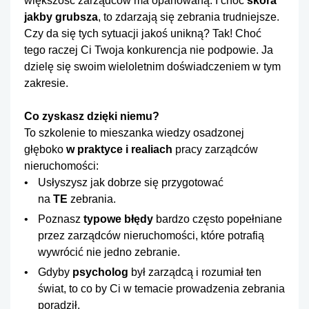
większość zarządców ma opanowaną. I choć
skóra
jakby grubsza
, to zdarzają się zebrania trudniejsze.
Czy da się tych sytuacji jakoś unikną? Tak! Choć
tego raczej Ci Twoja konkurencja nie podpowie. Ja
dzielę się swoim wieloletnim doświadczeniem w tym
zakresie.
Co zyskasz dzięki niemu?
To szkolenie to mieszanka wiedzy osadzonej
głęboko
w praktyce i realiach
pracy zarządców
nieruchomości:
Usłyszysz jak dobrze się przygotować
na
TE
zebrania.
Poznasz
typowe błędy
bardzo często popełniane
przez zarządców nieruchomości, które potrafią
wywrócić nie jedno zebranie.
Gdyby
psycholog
był zarządcą i rozumiał ten
świat, to co by Ci w temacie prowadzenia zebrania
poradził.